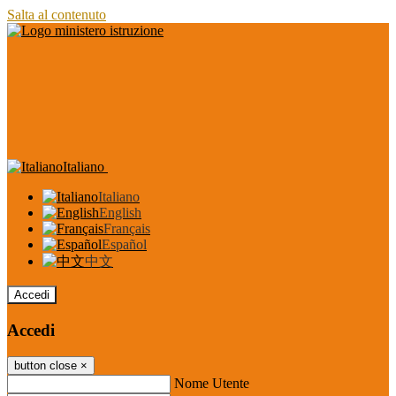
Salta al contenuto
Italiano
Italiano
English
Français
Español
中文
Accedi
Accedi
button close
×
Nome Utente