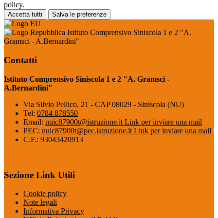
policy.
Accetta tutti
Salva le preferenze
Istituto Comprensivo Siniscola 1 e 2 "A.
Gramsci - A.Bernardini"
Contatti
Istituto Comprensivo Siniscola 1 e 2 "A. Gramsci -
A.Bernardini"
Via Silvio Pellico, 21 - CAP 08029 - Siniscola (NU)
Tel:
0784 878550
Email:
nuic87900t@istruzione.it
Link per inviare una mail
PEC:
nuic87900t@pec.istruzione.it
Link per inviare una mail
C.F.: 93043420913
Sezione Link Utili
Cookie policy
Note legali
Informativa Privacy