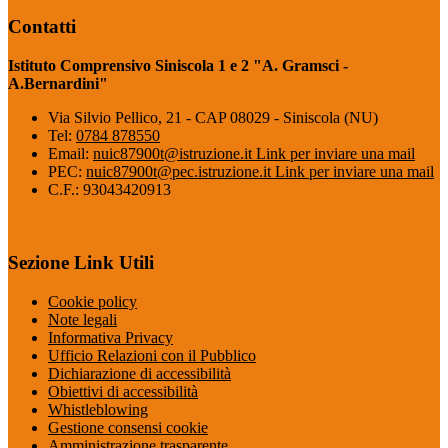
Contatti
Istituto Comprensivo Siniscola 1 e 2 "A. Gramsci -
A.Bernardini"
Via Silvio Pellico, 21 - CAP 08029 - Siniscola (NU)
Tel:
0784 878550
Email:
nuic87900t@istruzione.it
Link per inviare una mail
PEC:
nuic87900t@pec.istruzione.it
Link per inviare una mail
C.F.: 93043420913
Sezione Link Utili
Cookie policy
Note legali
Informativa Privacy
Ufficio Relazioni con il Pubblico
Dichiarazione di accessibilità
Obiettivi di accessibilità
Whistleblowing
Gestione consensi cookie
Amministrazione trasparente