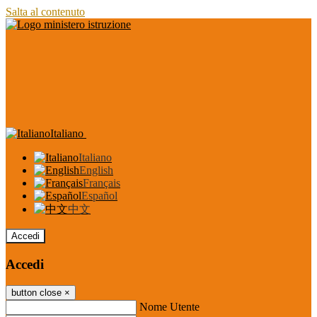
Salta al contenuto
Italiano
Italiano
English
Français
Español
中文
Accedi
Accedi
button close
×
Nome Utente