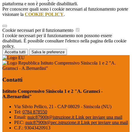
piattaforma e non è possibile disabilitarli.
Per conoscere quali sono i cookie necessari al funzionamento potete
visionare la
COOKIE POLICY
.
Cookie necessari per il funzionamento
I cookie necessari per il funzionamento non possono essere
disabilitati. È possibile consultare l'elenco nella pagina della cookie
policy.
Accetta tutti
Salva le preferenze
Istituto Comprensivo Siniscola 1 e 2 "A.
Gramsci - A.Bernardini"
Contatti
Istituto Comprensivo Siniscola 1 e 2 "A. Gramsci -
A.Bernardini"
Via Silvio Pellico, 21 - CAP 08029 - Siniscola (NU)
Tel:
0784 878550
Email:
nuic87900t@istruzione.it
Link per inviare una mail
PEC:
nuic87900t@pec.istruzione.it
Link per inviare una mail
C.F.: 93043420913