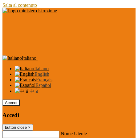
Salta al contenuto
Italiano
Italiano
English
Français
Español
中文
Accedi
Accedi
button close
×
Nome Utente