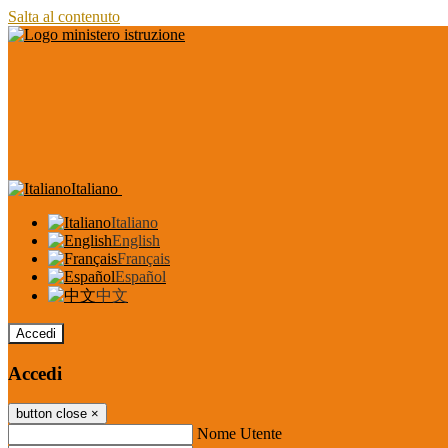
Salta al contenuto
Italiano
Italiano
English
Français
Español
中文
Accedi
Accedi
button close
×
Nome Utente