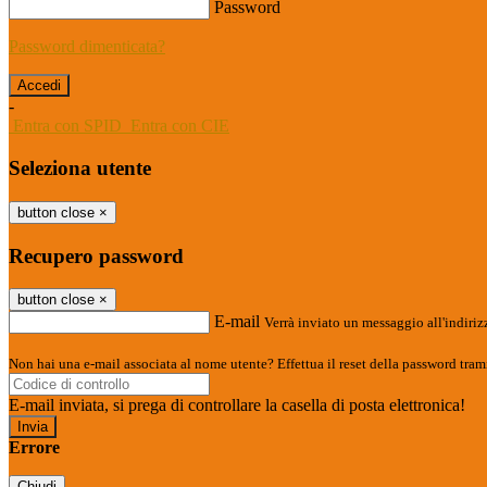
Password
Password dimenticata?
-
Entra con SPID
Entra con CIE
Seleziona utente
button close
×
Recupero password
button close
×
E-mail
Verrà inviato un messaggio all'indirizz
Non hai una e-mail associata al nome utente? Effettua il reset della password tram
E-mail inviata, si prega di controllare la casella di posta elettronica!
Errore
Chiudi