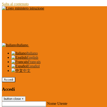
Salta al contenuto
Italiano
Italiano
English
Français
Español
中文
Accedi
Accedi
button close
×
Nome Utente