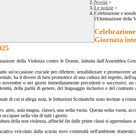
Novità
>
Le notizie
>
Celebrazione e sensib
l'Eliminazione della
Celebrazione 
Giornata inte
025
minazione della Violenza contro le Donne, istituita dall'Assemblea G
un'occasione cruciale per riflettere, sensibilizzare e promuovere azi
ale, ha il dovere di farsi promotrice di una cultura del rispetto, dell'u
 25 novembre o nei giorni immediatamente precedenti o successivi, un 
identità, della parità di genere, del linguaggio inclusivo e del contrasto
ionale di cui si allega nota, le Istituzioni Scolastiche sono invitate a c
(es. atrio, aula magna, classe), una sedia vuota. Questa sedia vuota, a
ccupare nella vita di tutti i giorni.
tura della non violenza, affinché fin dalle prime classi si apprendano at
ucativo veicolato dalla scuola trovi continuità nell'ambiente domesti