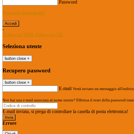
Password
Password dimenticata?
-
Entra con SPID
Entra con CIE
Seleziona utente
button close
×
Recupero password
button close
×
E-mail
Verrà inviato un messaggio all'indirizz
Non hai una e-mail associata al nome utente? Effettua il reset della password tram
E-mail inviata, si prega di controllare la casella di posta elettronica!
Errore
Chiudi