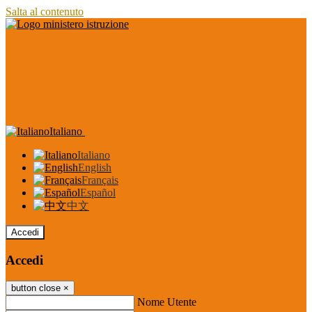
Salta al contenuto
Italiano
Italiano
English
Français
Español
中文
Accedi
Accedi
button close
×
Nome Utente