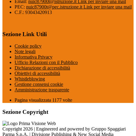
Email:
nuic87900t@istruzione.it
Link per inviare una mail
PEC:
nuic87900t@pec.istruzione.it
Link per inviare una mail
C.F.: 93043420913
Sezione Link Utili
Cookie policy
Note legali
Informativa Privacy
Ufficio Relazioni con il Pubblico
Dichiarazione di accessibilità
Obiettivi di accessibilità
Whistleblowing
Gestione consensi cookie
Amministrazione trasparente
Pagina visualizzata
1177
volte
Sezione Copyright
Copyright 2026 | Engineered and powered by Gruppo Spaggiari
Parma S.p.A. | Divisione Publishing & New Social Media