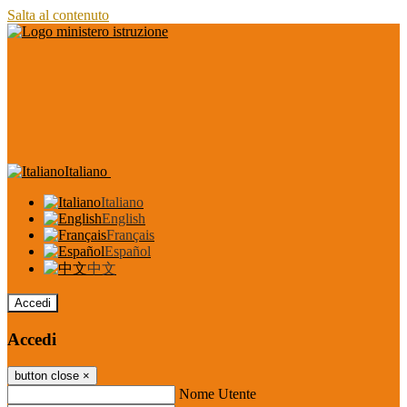
Salta al contenuto
Italiano
Italiano
English
Français
Español
中文
Accedi
Accedi
button close
×
Nome Utente