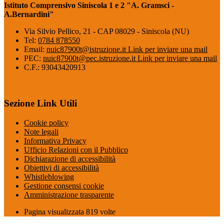
Istituto Comprensivo Siniscola 1 e 2 "A. Gramsci -
A.Bernardini"
Via Silvio Pellico, 21 - CAP 08029 - Siniscola (NU)
Tel:
0784 878550
Email:
nuic87900t@istruzione.it
Link per inviare una mail
PEC:
nuic87900t@pec.istruzione.it
Link per inviare una mail
C.F.: 93043420913
Sezione Link Utili
Cookie policy
Note legali
Informativa Privacy
Ufficio Relazioni con il Pubblico
Dichiarazione di accessibilità
Obiettivi di accessibilità
Whistleblowing
Gestione consensi cookie
Amministrazione trasparente
Pagina visualizzata
819
volte