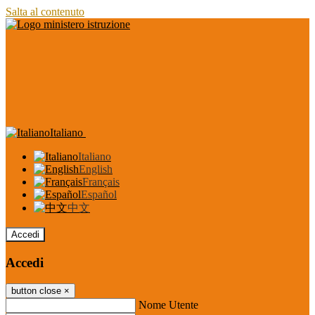
Salta al contenuto
Italiano
Italiano
English
Français
Español
中文
Accedi
Accedi
button close
×
Nome Utente