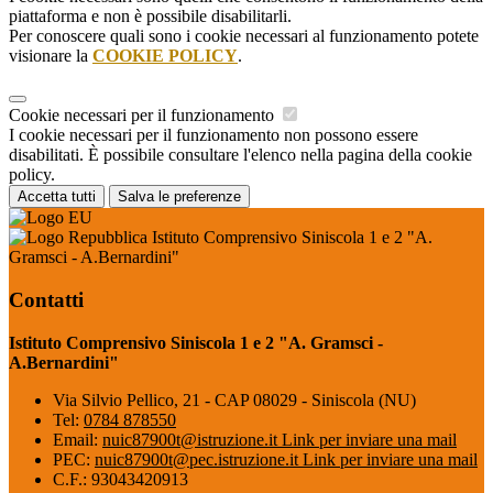
piattaforma e non è possibile disabilitarli.
Per conoscere quali sono i cookie necessari al funzionamento potete
visionare la
COOKIE POLICY
.
Cookie necessari per il funzionamento
I cookie necessari per il funzionamento non possono essere
disabilitati. È possibile consultare l'elenco nella pagina della cookie
policy.
Accetta tutti
Salva le preferenze
Istituto Comprensivo Siniscola 1 e 2 "A.
Gramsci - A.Bernardini"
Contatti
Istituto Comprensivo Siniscola 1 e 2 "A. Gramsci -
A.Bernardini"
Via Silvio Pellico, 21 - CAP 08029 - Siniscola (NU)
Tel:
0784 878550
Email:
nuic87900t@istruzione.it
Link per inviare una mail
PEC:
nuic87900t@pec.istruzione.it
Link per inviare una mail
C.F.: 93043420913