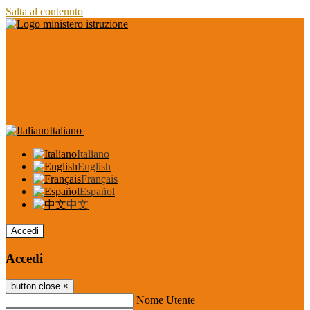
Salta al contenuto
Italiano
Italiano
English
Français
Español
中文
Accedi
Accedi
button close
×
Nome Utente