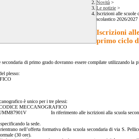
Novità
>
Le notizie
>
Iscrizioni alle scuole 
scolastico 2026/2027 
Iscrizioni all
primo ciclo d
e secondaria di primo grado dovranno essere compilate utilizzando la 
del plesso:
CO
anografico è unico per i tre plessi:
NOGRAFICO
87901V In riferimento alle iscrizioni alla scuola secondaria si
, specificando la sede.
ientrano nell’offerta formativa della scuola secondaria di via S. Pellico
ormale (30 ore).