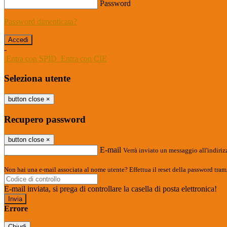
Password
Password dimenticata?
-
Entra con SPID
Entra con CIE
Seleziona utente
button close
×
Recupero password
button close
×
E-mail
Verrà inviato un messaggio all'indirizz
Non hai una e-mail associata al nome utente? Effettua il reset della password tram
E-mail inviata, si prega di controllare la casella di posta elettronica!
Errore
Chiudi