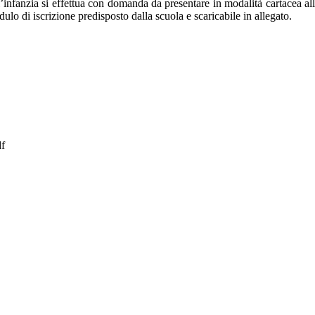
l’infanzia si effettua con domanda da presentare in modalità cartacea all’
ulo di iscrizione predisposto dalla scuola e scaricabile in allegato.
lificata
df