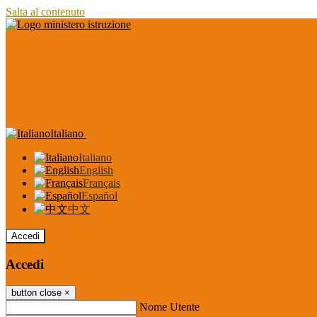
Salta al contenuto
Italiano
Italiano
English
Français
Español
中文
Accedi
Accedi
button close
×
Nome Utente