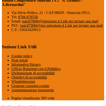
Istituto Comprensivo Siniscola 1 e 2 "A. Gramsci -
A.Bernardini"
Via Silvio Pellico, 21 - CAP 08029 - Siniscola (NU)
Tel:
0784 878550
Email:
nuic87900t@istruzione.it
Link per inviare una mail
PEC:
nuic87900t@pec.istruzione.it
Link per inviare una mail
C.F.: 93043420913
Sezione Link Utili
Cookie policy
Note legali
Informativa Privacy
Ufficio Relazioni con il Pubblico
Dichiarazione di accessibilità
Obiettivi di accessibilità
Whistleblowing
Gestione consensi cookie
Amministrazione trasparente
Pagina visualizzata
369
volte