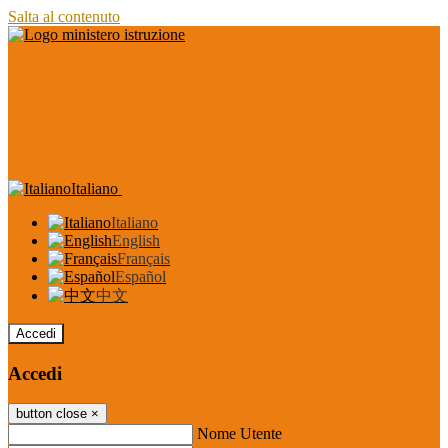
Salta al contenuto
Italiano
Italiano
English
Français
Español
中文
Accedi
Accedi
button close
×
Nome Utente