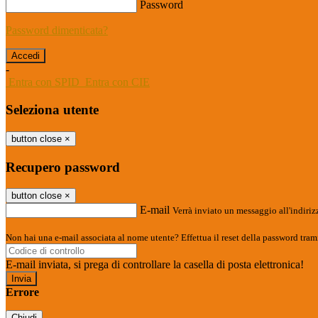
Password
Password dimenticata?
-
Entra con SPID
Entra con CIE
Seleziona utente
button close
×
Recupero password
button close
×
E-mail
Verrà inviato un messaggio all'indirizz
Non hai una e-mail associata al nome utente? Effettua il reset della password tram
E-mail inviata, si prega di controllare la casella di posta elettronica!
Errore
Chiudi