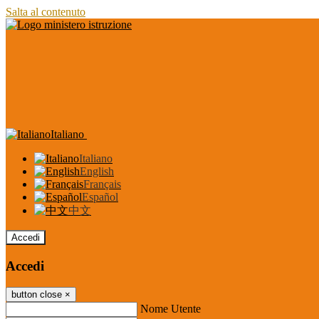
Salta al contenuto
Italiano
Italiano
English
Français
Español
中文
Accedi
Accedi
button close
×
Nome Utente