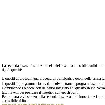
La seconda fase sarà simile a quella dello scorso anno (disponibili onl
tipi di quesiti:
 quesiti di procedimenti procedurali , analoghi a quelli della prima f
 quesiti di programmazione , da risolvere tramite programmazione a 
Combinando i blocchi con un editor integrato nel quesito stesso, verra
tutti i livelli per prendere il maggior numero di punti.
Per preparare gli studenti alla seconda fase, è quindi importante intro
accessibile al link:
https://scolastiche.olinfo.it/fibonacci-corso