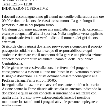
Terze 12:15 – 12:30
INDICAZIONI OPERATIVE
I docenti accompagneranno gli alunni nel cortile della scuola alle ore
09:00 e durante la corsa le classi assisteranno alla gara lungo il
percorso in attesa del proprio turno.
Gli alunni dovranno indossare una maglietta bianca e dei calzoncini
e scarpe adeguati all’attività sportiva. Nella maglietta verrà applicato
il pettorale adesivo in cui verrà indicato il numero dei giri di corsa
effettuati.
Si ricorda che i ragazzi dovranno provvedere a compilare il proprio
passaporto solidale che ha lo scopo di responsabilizzare ogni
studente e ricordare che il momento della gara è una piccola azione
concreta per contribuire ad aiutare i bambini della Repubblica
Centrafricana.
Nelle giornate successive alla corsa i referenti del progetto
consegneranno a ciascun alunno una busta in cui verranno raccolte
le singole donazioni. Le buste dovranno essere riconsegnate alla
Prof.ssa Tiziana Farris entro il 30/05.
In seguito alla donazione che avverrà mediante bonifico bancario,
Azione contro la Fame rilascia alla scuola un attestato indicando la
donazione e quali azioni concrete si riusciranno a realizzare con
quella cifra. Sul sito www.azionecontrolafame.it è possibile
monitorare lo stato di tutti i progetti attivi, le persone impiegate e
quelle aiutate.