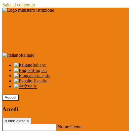
Salta al contenuto
Italiano
Italiano
English
Français
Español
中文
Accedi
Accedi
button close
×
Nome Utente