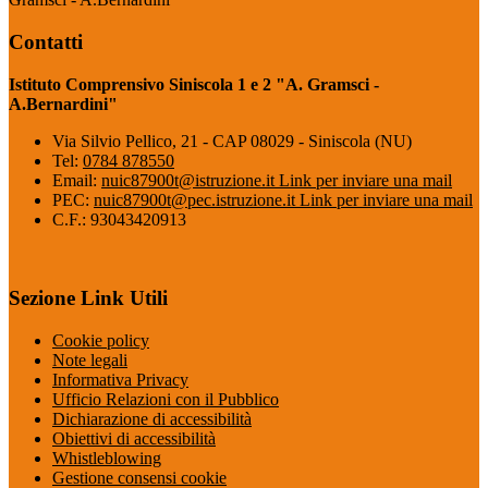
Contatti
Istituto Comprensivo Siniscola 1 e 2 "A. Gramsci -
A.Bernardini"
Via Silvio Pellico, 21 - CAP 08029 - Siniscola (NU)
Tel:
0784 878550
Email:
nuic87900t@istruzione.it
Link per inviare una mail
PEC:
nuic87900t@pec.istruzione.it
Link per inviare una mail
C.F.: 93043420913
Sezione Link Utili
Cookie policy
Note legali
Informativa Privacy
Ufficio Relazioni con il Pubblico
Dichiarazione di accessibilità
Obiettivi di accessibilità
Whistleblowing
Gestione consensi cookie