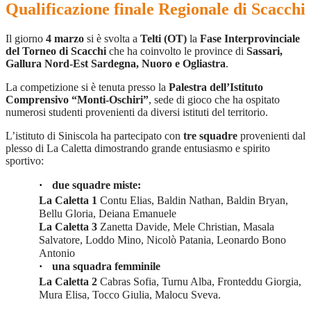
Qualificazione finale Regionale di Scacchi
Il giorno
4 marzo
si è svolta a
Telti (OT)
la
Fase Interprovinciale
del Torneo di Scacchi
che ha coinvolto le province di
Sassari,
Gallura Nord-Est Sardegna, Nuoro e Ogliastra
.
La competizione si è tenuta presso la
Palestra dell’Istituto
Comprensivo “Monti-Oschiri”
, sede di gioco che ha ospitato
numerosi studenti provenienti da diversi istituti del territorio.
L’istituto di Siniscola ha partecipato con
tre squadre
provenienti dal
plesso di La Caletta dimostrando grande entusiasmo e spirito
sportivo:
·
due squadre miste:
La Caletta 1
Contu Elias, Baldin Nathan, Baldin Bryan,
Bellu Gloria, Deiana Emanuele
La Caletta 3
Zanetta Davide, Mele Christian, Masala
Salvatore, Loddo Mino, Nicolò Patania, Leonardo Bono
Antonio
·
una squadra femminile
La Caletta 2
Cabras Sofia, Turnu Alba, Fronteddu Giorgia,
Mura Elisa, Tocco Giulia, Malocu Sveva.