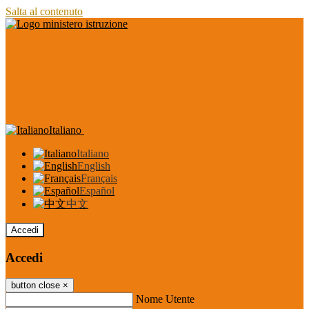
Salta al contenuto
Italiano
Italiano
English
Français
Español
中文
Accedi
Accedi
button close
×
Nome Utente