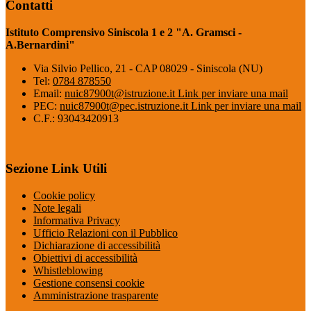
Contatti
Istituto Comprensivo Siniscola 1 e 2 "A. Gramsci -
A.Bernardini"
Via Silvio Pellico, 21 - CAP 08029 - Siniscola (NU)
Tel:
0784 878550
Email:
nuic87900t@istruzione.it
Link per inviare una mail
PEC:
nuic87900t@pec.istruzione.it
Link per inviare una mail
C.F.: 93043420913
Sezione Link Utili
Cookie policy
Note legali
Informativa Privacy
Ufficio Relazioni con il Pubblico
Dichiarazione di accessibilità
Obiettivi di accessibilità
Whistleblowing
Gestione consensi cookie
Amministrazione trasparente