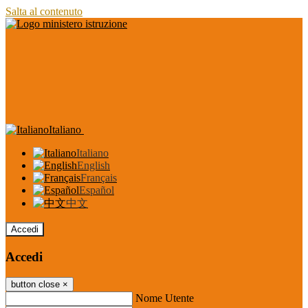
Salta al contenuto
Italiano
Italiano
English
Français
Español
中文
Accedi
Accedi
button close
×
Nome Utente