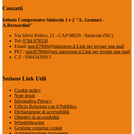
Contatti
Istituto Comprensivo Siniscola 1 e 2 "A. Gramsci -
A.Bernardini"
Via Silvio Pellico, 21 - CAP 08029 - Siniscola (NU)
Tel:
0784 878550
Email:
nuic87900t@istruzione.it
Link per inviare una mail
PEC:
nuic87900t@pec.istruzione.it
Link per inviare una mail
C.F.: 93043420913
Sezione Link Utili
Cookie policy
Note legali
Informativa Privacy
Ufficio Relazioni con il Pubblico
Dichiarazione di accessibilità
Obiettivi di accessibilità
Whistleblowing
Gestione consensi cookie
Amministrazione trasparente