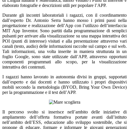
di Lingua Italiana e Matematica, hanno visitato i Punti di interesse e
elaborato fotografie e descrizioni utili per popolare l’APP.
Durante gli incontri laboratoriali i ragazzi, con il coordinamento
dall’esperto Dr. Antonio Serra hanno mosso i primi passi nella
progettazione e realizzazione dell’App con l’utilizzo dell’interfaccia
MIT App Inventor. Sono partiti dalla programmazione di semplici
pulsanti per arrivare alla visualizzazione su una mappa interattiva dei
POI (punti di interesse) visitati e alla presentazione attraverso vari
canali (testo, audio) delle informazioni raccolte sul campo e sul web.
Tali informazioni, una volta inserite in maniera strutturata in un
foglio Google, sono state utilizzate dall’APP, attraverso opportuni
componenti programmati allo scopo, per la visualizzazione
interattiva dei contenuti.
I ragazzi hanno lavorato in autonomia divisi in gruppi, supportati
dall’esperto e dai docenti e hanno utilizzato i propri dispositivi
mobili secondo la metodologia (BYOD, Bring Your Own Device)
per la programmazione e il test dell’APP.
Il percorso svolto si inserisce nell’ambito delle iniziative di
ampliamento dell’offerta formativa portate avanti dall’istituto
nell’ambito dell’ESS, educazione allo sviluppo sostenibile, che si
propone di educare, formare e informare le giovani generazioni