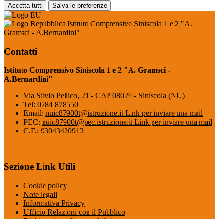
Accetta tutti
Salva le preferenze
Istituto Comprensivo Siniscola 1 e 2 "A.
Gramsci - A.Bernardini"
Contatti
Istituto Comprensivo Siniscola 1 e 2 "A. Gramsci -
A.Bernardini"
Via Silvio Pellico, 21 - CAP 08029 - Siniscola (NU)
Tel:
0784 878550
Email:
nuic87900t@istruzione.it
Link per inviare una mail
PEC:
nuic87900t@pec.istruzione.it
Link per inviare una mail
C.F.: 93043420913
Sezione Link Utili
Cookie policy
Note legali
Informativa Privacy
Ufficio Relazioni con il Pubblico