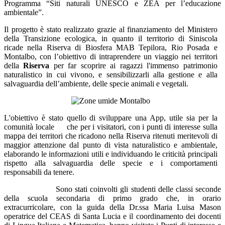
Programma “Siti naturali UNESCO e ZEA per l’educazione
ambientale”.
Il progetto è stato realizzato grazie al finanziamento del Ministero
della Transizione ecologica, in quanto il territorio di Siniscola
ricade nella Riserva di Biosfera MAB Tepilora, Rio Posada e
Montalbo, con l’obiettivo
di
intraprendere
un
viaggio
nei
territori
della
Riserva
per
far
scoprire
ai
ragazzi
l'immenso
patrimonio
naturalistico
in
cui
vivono,
e
sensibilizzarli alla gestione e alla
salvaguardia dell’ambiente, delle
specie animali e vegetali.
L'obiettivo è stato quello di sviluppare una App, utile sia per la
comunità locale
che per i visitatori, con i punti di interesse sulla
mappa dei
territori che ricadono nella Riserva ritenuti meritevoli di
maggior attenzione dal punto di vista
naturalistico
e
ambientale,
elaborando
le
informazioni
utili
e individuando le criticità principali
rispetto alla salvaguardia delle specie e i
comportamenti
responsabili da tenere.
Sono stati coinvolti gli studenti delle classi seconde
della scuola secondaria di primo grado che, in orario
extracurricolare, con la guida della Dr.ssa Maria Luisa Mason
operatrice del CEAS di Santa Lucia e il coordinamento dei docenti