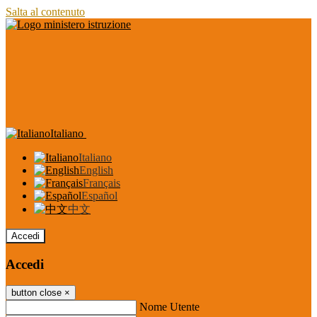
Salta al contenuto
Italiano
Italiano
English
Français
Español
中文
Accedi
Accedi
button close
×
Nome Utente