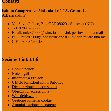
Contatti
Istituto Comprensivo Siniscola 1 e 2 "A. Gramsci -
A.Bernardini"
Via Silvio Pellico, 21 - CAP 08029 - Siniscola (NU)
Tel:
0784 878550
Email:
nuic87900t@istruzione.it
Link per inviare una mail
PEC:
nuic87900t@pec.istruzione.it
Link per inviare una mail
C.F.: 93043420913
Sezione Link Utili
Cookie policy
Note legali
Informativa Privacy
Ufficio Relazioni con il Pubblico
Dichiarazione di accessibilità
Obiettivi di accessibilità
Whistleblowing
Gestione consensi cookie
Amministrazione trasparente