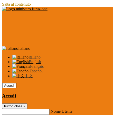
Salta al contenuto
Italiano
Italiano
English
Français
Español
中文
Accedi
Accedi
button close
×
Nome Utente