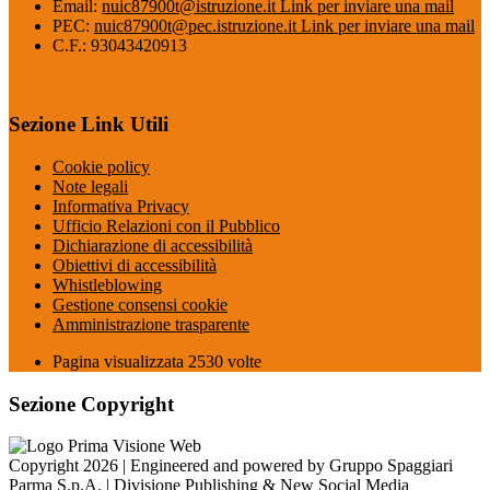
Email:
nuic87900t@istruzione.it
Link per inviare una mail
PEC:
nuic87900t@pec.istruzione.it
Link per inviare una mail
C.F.: 93043420913
Sezione Link Utili
Cookie policy
Note legali
Informativa Privacy
Ufficio Relazioni con il Pubblico
Dichiarazione di accessibilità
Obiettivi di accessibilità
Whistleblowing
Gestione consensi cookie
Amministrazione trasparente
Pagina visualizzata
2530
volte
Sezione Copyright
Copyright 2026 | Engineered and powered by Gruppo Spaggiari
Parma S.p.A. | Divisione Publishing & New Social Media