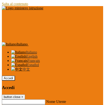
Salta al contenuto
Italiano
Italiano
English
Français
Español
中文
Accedi
Accedi
button close
×
Nome Utente