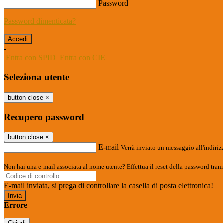
Password
Password dimenticata?
-
Entra con SPID
Entra con CIE
Seleziona utente
button close
×
Recupero password
button close
×
E-mail
Verrà inviato un messaggio all'indirizz
Non hai una e-mail associata al nome utente? Effettua il reset della password tram
E-mail inviata, si prega di controllare la casella di posta elettronica!
Errore
Chiudi