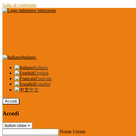
Salta al contenuto
Italiano
Italiano
English
Français
Español
中文
Accedi
Accedi
button close
×
Nome Utente