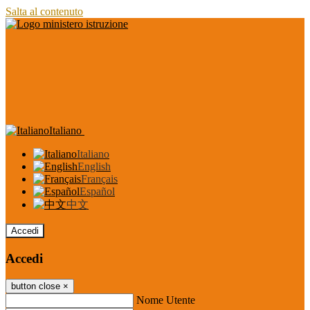
Salta al contenuto
Italiano
Italiano
English
Français
Español
中文
Accedi
Accedi
button close
×
Nome Utente