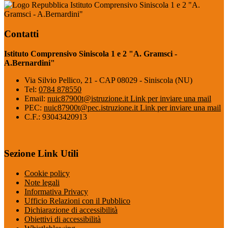
Istituto Comprensivo Siniscola 1 e 2 "A.
Gramsci - A.Bernardini"
Contatti
Istituto Comprensivo Siniscola 1 e 2 "A. Gramsci -
A.Bernardini"
Via Silvio Pellico, 21 - CAP 08029 - Siniscola (NU)
Tel:
0784 878550
Email:
nuic87900t@istruzione.it
Link per inviare una mail
PEC:
nuic87900t@pec.istruzione.it
Link per inviare una mail
C.F.: 93043420913
Sezione Link Utili
Cookie policy
Note legali
Informativa Privacy
Ufficio Relazioni con il Pubblico
Dichiarazione di accessibilità
Obiettivi di accessibilità