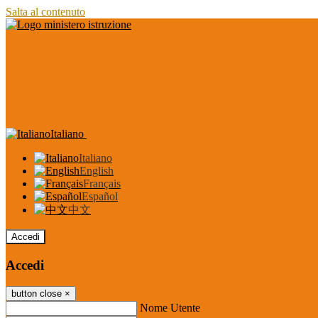
Salta al contenuto
Italiano
Italiano
English
Français
Español
中文
Accedi
Accedi
button close
×
Nome Utente