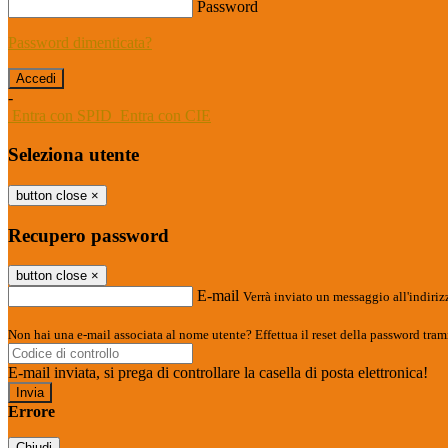
Password
Password dimenticata?
-
Entra con SPID
Entra con CIE
Seleziona utente
button close
×
Recupero password
button close
×
E-mail
Verrà inviato un messaggio all'indirizz
Non hai una e-mail associata al nome utente? Effettua il reset della password tram
E-mail inviata, si prega di controllare la casella di posta elettronica!
Errore
Chiudi