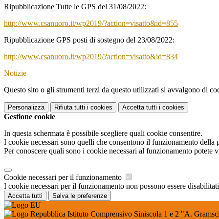
Ripubblicazione Tutte le GPS del 31/08/2022:
http://www.csanuoro.it/wp2019/?action=visatto&id=855
Ripubblicazione GPS posti di sostegno del 23/08/2022:
http://www.csanuoro.it/wp2019/?action=visatto&id=834
Notizie
Questo sito o gli strumenti terzi da questo utilizzati si avvalgono di coo
Personalizza
Rifiuta tutti
i cookies
Accetta tutti
i cookies
Gestione cookie
In questa schermata è possibile scegliere quali cookie consentire.
I cookie necessari sono quelli che consentono il funzionamento della pi
Per conoscere quali sono i cookie necessari al funzionamento potete v
Cookie necessari per il funzionamento
I cookie necessari per il funzionamento non possono essere disabilitati.
Accetta tutti
Salva le preferenze
Istituto Comprensivo Siniscola 1 e 2 "A. Gramsci