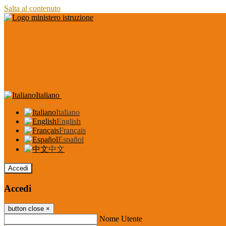
Salta al contenuto
Italiano
Italiano
English
Français
Español
中文
Accedi
Accedi
button close
×
Nome Utente