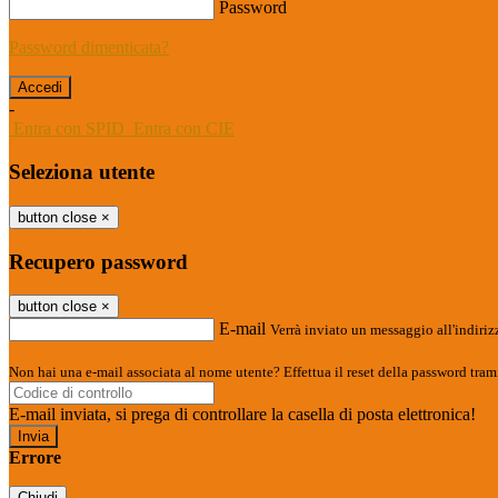
Password
Password dimenticata?
-
Entra con SPID
Entra con CIE
Seleziona utente
button close
×
Recupero password
button close
×
E-mail
Verrà inviato un messaggio all'indirizz
Non hai una e-mail associata al nome utente? Effettua il reset della password tram
E-mail inviata, si prega di controllare la casella di posta elettronica!
Errore
Chiudi