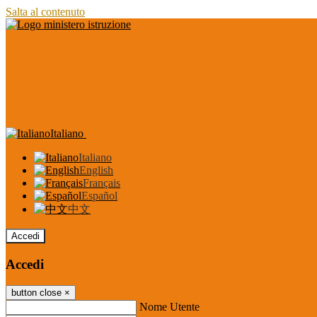
Salta al contenuto
Italiano
Italiano
English
Français
Español
中文
Accedi
Accedi
button close
×
Nome Utente