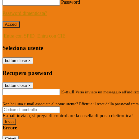
Password
Password dimenticata?
-
Entra con SPID
Entra con CIE
Seleziona utente
button close
×
Recupero password
button close
×
E-mail
Verrà inviato un messaggio all'indirizz
Non hai una e-mail associata al nome utente? Effettua il reset della password tram
E-mail inviata, si prega di controllare la casella di posta elettronica!
Errore
Chiudi