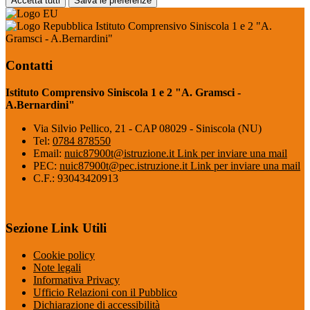
Accetta tutti
Salva le preferenze
Istituto Comprensivo Siniscola 1 e 2 "A.
Gramsci - A.Bernardini"
Contatti
Istituto Comprensivo Siniscola 1 e 2 "A. Gramsci -
A.Bernardini"
Via Silvio Pellico, 21 - CAP 08029 - Siniscola (NU)
Tel:
0784 878550
Email:
nuic87900t@istruzione.it
Link per inviare una mail
PEC:
nuic87900t@pec.istruzione.it
Link per inviare una mail
C.F.: 93043420913
Sezione Link Utili
Cookie policy
Note legali
Informativa Privacy
Ufficio Relazioni con il Pubblico
Dichiarazione di accessibilità