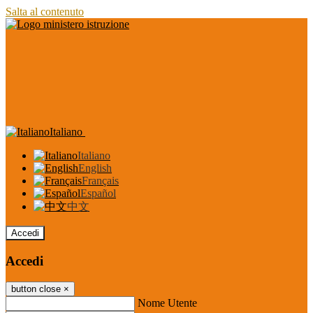
Salta al contenuto
Italiano
Italiano
English
Français
Español
中文
Accedi
Accedi
button close
×
Nome Utente