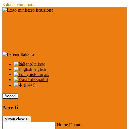
Salta al contenuto
Italiano
Italiano
English
Français
Español
中文
Accedi
Accedi
button close
×
Nome Utente