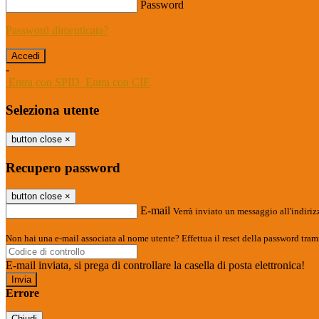
Password
Password dimenticata?
-
Entra con SPID
Entra con CIE
Seleziona utente
button close
×
Recupero password
button close
×
E-mail
Verrà inviato un messaggio all'indirizz
Non hai una e-mail associata al nome utente? Effettua il reset della password tram
E-mail inviata, si prega di controllare la casella di posta elettronica!
Errore
Chiudi