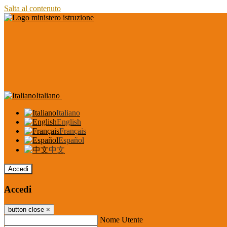
Salta al contenuto
Italiano
Italiano
English
Français
Español
中文
Accedi
Accedi
button close
×
Nome Utente