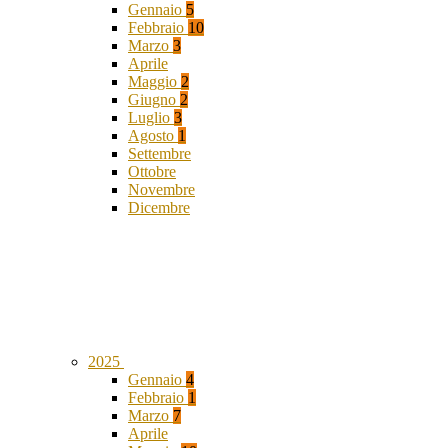
Gennaio
5
Febbraio
10
Marzo
3
Aprile
Maggio
2
Giugno
2
Luglio
3
Agosto
1
Settembre
Ottobre
Novembre
Dicembre
2025
Gennaio
4
Febbraio
1
Marzo
7
Aprile