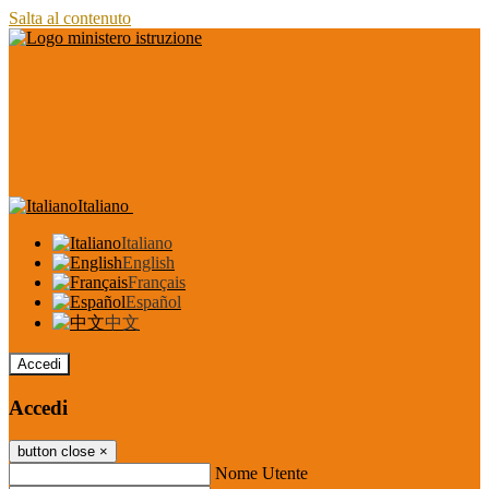
Salta al contenuto
Italiano
Italiano
English
Français
Español
中文
Accedi
Accedi
button close
×
Nome Utente